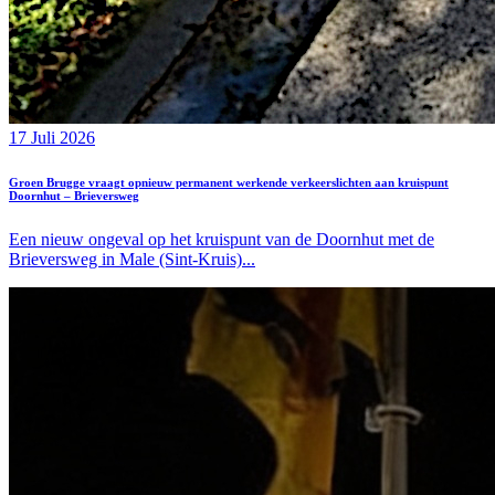
17 Juli 2026
Groen Brugge vraagt opnieuw permanent werkende verkeerslichten aan kruispunt
Doornhut – Brieversweg
Een nieuw ongeval op het kruispunt van de Doornhut met de
Brieversweg in Male (Sint-Kruis)...