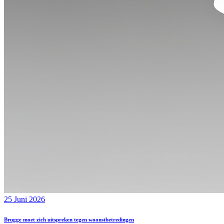
25 Juni 2026
Brugge moet zich uitspreken tegen woonstbetredingen