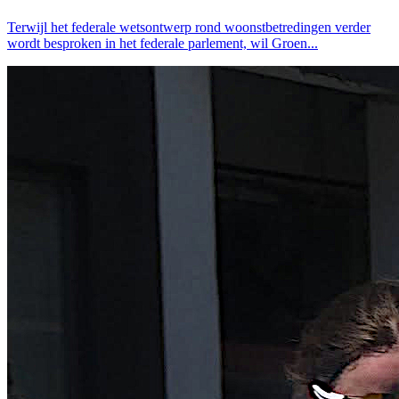
Terwijl het federale wetsontwerp rond woonstbetredingen verder
wordt besproken in het federale parlement, wil Groen...