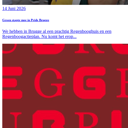
14 Juni 2026
Groen stapte mee in Pride Brugge
We hebben in Brugge al een prachtig Regenbooghuis en een
Regenboogactieplan. Nu komt het erop...