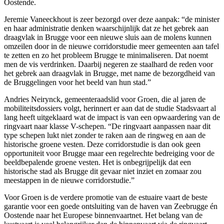
Oostende.
Jeremie Vaneeckhout is zeer bezorgd over deze aanpak: “de minister
en haar administratie denken waarschijnlijk dat ze het gebrek aan
draagvlak in Brugge voor een nieuwe sluis aan de molens kunnen
omzeilen door in de nieuwe corridorstudie meer gemeenten aan tafel
te zetten en zo het probleem Brugge te minimaliseren. Dat noemt
men de vis verdrinken. Daarbij negeren ze staalhard de reden voor
het gebrek aan draagvlak in Brugge, met name de bezorgdheid van
de Bruggelingen voor het beeld van hun stad.”
Andries Neirynck, gemeenteraadslid voor Groen, die al jaren de
mobiliteitsdossiers volgt, herinnert er aan dat de studie Stadsvaart al
lang heeft uitgeklaard wat de impact is van een opwaardering van de
ringvaart naar klasse V-schepen. “De ringvaart aanpassen naar dit
type schepen lukt niet zonder te raken aan de ringweg en aan de
historische groene vesten. Deze corridorstudie is dan ook geen
opportuniteit voor Brugge maar een regelrechte bedreiging voor de
beeldbepalende groene vesten. Het is onbegrijpelijk dat een
historische stad als Brugge dit gevaar niet inziet en zomaar zou
meestappen in de nieuwe corridorstudie.”
Voor Groen is de verdere promotie van de estuaire vaart de beste
garantie voor een goede ontsluiting van de haven van Zeebrugge én
Oostende naar het Europese binnenvaartnet. Het belang van de