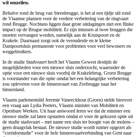
wil omzeilen.
Behalve rond de brug van Steenbrugge, is het al een tijdje stil rond
de Vlaamse plannen voor de verdere verbetering van de ringvaart
rond Brugge. Nochtans liggen daar grote uitdagingen met een flinke
impact op de Brugse mobiliteit. Er zijn intussen al twee bruggen die
moeten vervangen worden, namelijk aan de Kruispoort en de
Krakele. Daarnaast zorgt ook de verouderde en te kleine
Dampoortsluis permanente voor problemen voor veel bewoners en
weggebruikers.
In de studie
Stadsvaart
heeft het Vlaams Gewest destijds de
mogelijkheden voor een nieuwe sluis onderzocht, waaronder de
optie voor een nieuwe sluis voorbij de Krakelebrug. Groen Brugge
is voorstander van die optie omdat het een belangrijke verbetering
zou opleveren voor de binnenvaart van Zeebrugge naar het
binnenland.
Vlaams parlementslid Jeremie Vaneeckhout (Groen) stelde hierover
een vraag aan Lydia Peeters, Vlaams minister van Mobiliteit en
Openbare Werken. Uit haar antwoord leren we dat de minister een
nieuwe studie zal laten opstarten omdat er voor de gekozen optie uit
de studie stadsvaart – met name een sluis ter hoogte van de molens –
geen draagvlak bestaat. De nieuwe studie wordt ruimer opgezet als
“corridorstudie” voor de hele binnenvaartverbinding van Gent naar