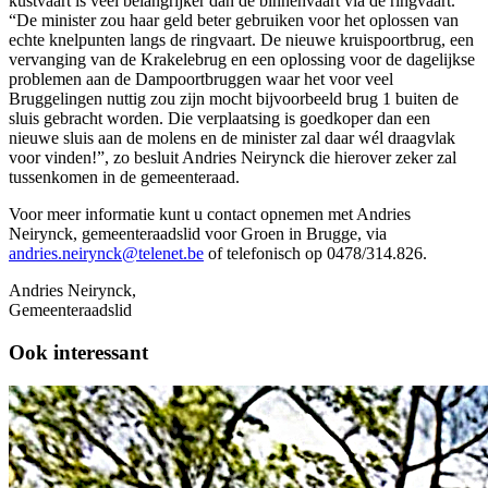
kustvaart is veel belangrijker dan de binnenvaart via de ringvaart.
“De minister zou haar geld beter gebruiken voor het oplossen van
echte knelpunten langs de ringvaart. De nieuwe kruispoortbrug, een
vervanging van de Krakelebrug en een oplossing voor de dagelijkse
problemen aan de Dampoortbruggen waar het voor veel
Bruggelingen nuttig zou zijn mocht bijvoorbeeld brug 1 buiten de
sluis gebracht worden. Die verplaatsing is goedkoper dan een
nieuwe sluis aan de molens en de minister zal daar wél draagvlak
voor vinden!”, zo besluit Andries Neirynck die hierover zeker zal
tussenkomen in de gemeenteraad.
Voor meer informatie kunt u contact opnemen met Andries
Neirynck, gemeenteraadslid voor Groen in Brugge, via
andries.neirynck@telenet.be
of telefonisch op 0478/314.826.
Andries Neirynck,
Gemeenteraadslid
Ook interessant