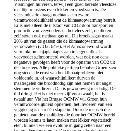
Vlamingen huiveren, terwijl een goed bereide vleesloze
maaltijd minstens even lekker en voedzaam is. De
vleesindustrie draagt nochtans een zware
verantwoordelijkheid wat de klimaatopwarming betreft.
Er is niet alleen de uitstoot van CO2 door transport en
productie van veevoeders en het vlees zelf, de dieren
zelf stoten ook methaangas uit. Dit broeikasgas maakt
20% uit van de gassen die de klimaatopwarming
veroorzaken (CO2: 64%). Het Amazonewoud wordt
verminkt om sojaplantages aan te leggen die als
veevoeder geïmporteerd worden, wat ook nog eens
negatieve gevolgen heeft voor de opname van CO2 uit
de atmosfeer. Alle politieke partijen behalve Groen zien
nog steeds de ernst van het klimaatprobleem niet
voldoende in, of waarschijnlijker: durven de
maatregelen die broodnodig zijn niet nemen uit angst
stemmen te verliezen. Dat is gewoonweg misdadig. De
tijd dringt. Het is niet meer vijf voor twaalf, het is
twaalf uur. Via het Brugse OCMW wil Groen hun
verantwoordelijkheid opnemen; het invoeren van een
veggiedag is daar één stapje in. Door de mensen die
genieten van de maaltijden die door het OCMW bereid
worden kennis te laten maken met lékker vegetarisch
eten, kunnen we een evolutie in gang zetten naar een
lagere vleesconsumptie. Die mensen, die zich vaak