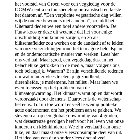
het voorstel van Groen voor een veggiedag voor de
OCMW-centra en thuisbedeling onrealistisch en ketste
het daarom af. "Een verplichte vegetarische dag willen
wij de oudere bewoners niet aandoen", zo luidt het.
Uiteraard deden we een boel andere voorstellen. De
Fauw koos er deze uit wetende dat het voor enige
opschudding zou kunnen zorgen, en zo als
bliksemafleider zou werken om de aandacht af te leiden
van onze verzuchtingen rond het te magere beleidsplan
en de ondemocratische manier van werken. Lees hier
ons verhaal. Maar goed, een veggiedag dus. In het
belachelijke getrokken in de media, maar volgens ons
toch belangrijk. Waarom? Er zijn verschillende redenen
om wat minder vlees te eten: je gezondheid,
dierenliefde, je medemens, het milieu. Maar laten we
even focussen op het probleem van de
klimaatopwarming. Het klimaat warmt op en dat wordt
veroorzaakt door de mens. Daarover is de wetenschap
het eens. Tot nu toe wordt er véél te weinig politieke
actie ondernomen om het probleem aan te pakken. We
stevenen af op een globale opwarming van 4 graden,
wat desastreuze gevolgen heeft voor het leven van onze
kinderen en kleinkinderen. We zijn verslaafd aan onze
luxe, en daar maakt onze vleesconsumptie deel van uit.
Het idee van een dag zonder vlees doet al veel