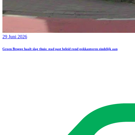
29 Juni 2026
Groen Brugge haalt slag thuis: stad past beleid rond gokkantoren eindelijk aan