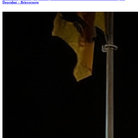
Doornhut – Brieversweg