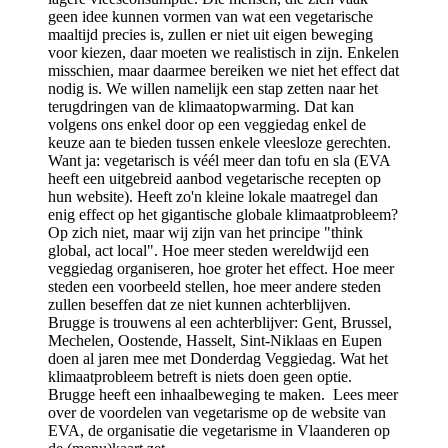
geen idee kunnen vormen van wat een vegetarische
maaltijd precies is, zullen er niet uit eigen beweging
voor kiezen, daar moeten we realistisch in zijn. Enkelen
misschien, maar daarmee bereiken we niet het effect dat
nodig is. We willen namelijk een stap zetten naar het
terugdringen van de klimaatopwarming. Dat kan
volgens ons enkel door op een veggiedag enkel de
keuze aan te bieden tussen enkele vleesloze gerechten.
Want ja: vegetarisch is véél meer dan tofu en sla (EVA
heeft een uitgebreid aanbod vegetarische recepten op
hun website). Heeft zo'n kleine lokale maatregel dan
enig effect op het gigantische globale klimaatprobleem?
Op zich niet, maar wij zijn van het principe "think
global, act local". Hoe meer steden wereldwijd een
veggiedag organiseren, hoe groter het effect. Hoe meer
steden een voorbeeld stellen, hoe meer andere steden
zullen beseffen dat ze niet kunnen achterblijven.
Brugge is trouwens al een achterblijver: Gent, Brussel,
Mechelen, Oostende, Hasselt, Sint-Niklaas en Eupen
doen al jaren mee met Donderdag Veggiedag. Wat het
klimaatprobleem betreft is niets doen geen optie.
Brugge heeft een inhaalbeweging te maken. Lees meer
over de voordelen van vegetarisme op de website van
EVA, de organisatie die vegetarisme in Vlaanderen op