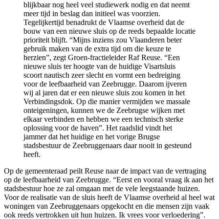
blijkbaar nog heel veel studiewerk nodig en dat neemt
meer tijd in beslag dan initieel was voorzien.
Tegelijkertijd benadrukt de Vlaamse overheid dat de
bouw van een nieuwe sluis op de reeds bepaalde locatie
prioriteit blijft. “Mijns inziens zou Vlaanderen beter
gebruik maken van de extra tijd om die keuze te
herzien”, zegt Groen-fractieleider Raf Reuse. “Een
nieuwe sluis ter hoogte van de huidige Visartsluis
scoort nautisch zeer slecht en vormt een bedreiging
voor de leefbaarheid van Zeebrugge. Daarom ijveren
wij al jaren dat er een nieuwe sluis zou komen in het
Verbindingsdok. Op die manier vermijden we massale
onteigeningen, kunnen we de Zeebrugse wijken met
elkaar verbinden en hebben we een technisch sterke
oplossing voor de haven”. Het raadslid vindt het
jammer dat het huidige en het vorige Brugse
stadsbestuur de Zeebruggenaars daar nooit in gesteund
heeft.
Op de gemeenteraad peilt Reuse naar de impact van de vertraging
op de leefbaarheid van Zeebrugge. “Eerst en vooral vraag ik aan het
stadsbestuur hoe ze zal omgaan met de vele leegstaande huizen.
Voor de realisatie van de sluis heeft de Vlaamse overheid al heel wat
woningen van Zeebruggenaars opgekocht en die mensen zijn vaak
ook reeds vertrokken uit hun huizen. Ik vrees voor verloedering”.