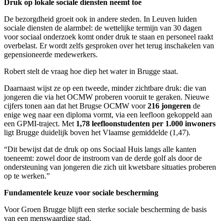
Druk op lokale sociale diensten neemt toe
De bezorgdheid groeit ook in andere steden. In Leuven luiden
sociale diensten de alarmbel: de wettelijke termijn van 30 dagen
voor sociaal onderzoek komt onder druk te staan en personeel raakt
overbelast. Er wordt zelfs gesproken over het terug inschakelen van
gepensioneerde medewerkers.
Robert stelt de vraag hoe diep het water in Brugge staat.
Daarnaast wijst ze op een tweede, minder zichtbare druk: die van
jongeren die via het OCMW proberen vooruit te geraken. Nieuwe
cijfers tonen aan dat het Brugse OCMW voor
216 jongeren
de
enige weg naar een diploma vormt, via een leefloon gekoppeld aan
een GPMI-traject. Met
1,78 leefloonstudenten per 1.000 inwoners
ligt Brugge duidelijk boven het Vlaamse gemiddelde (1,47).
“Dit bewijst dat de druk op ons Sociaal Huis langs alle kanten
toeneemt: zowel door de instroom van de derde golf als door de
ondersteuning van jongeren die zich uit kwetsbare situaties proberen
op te werken.”
Fundamentele keuze voor sociale bescherming
Voor Groen Brugge blijft een sterke sociale bescherming de basis
van een menswaardige stad.