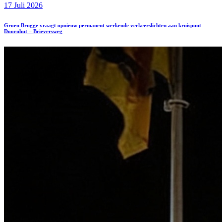
17 Juli 2026
Groen Brugge vraagt opnieuw permanent werkende verkeerslichten aan kruispunt
Doornhut – Brieversweg