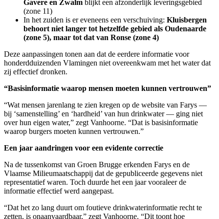
Gavere en Zwalm
blijkt een afzonderlijk leveringsgebied
(zone 11)
In het zuiden is er eveneens een verschuiving:
Kluisbergen
behoort niet langer tot hetzelfde gebied als Oudenaarde
(zone 5), maar tot dat van Ronse (zone 4)
Deze aanpassingen tonen aan dat de eerdere informatie voor
honderdduizenden Vlamingen niet overeenkwam met het water dat
zij effectief dronken.
“Basisinformatie waarop mensen moeten kunnen vertrouwen”
“Wat mensen jarenlang te zien kregen op de website van Farys —
bij ‘samenstelling’ en ‘hardheid’ van hun drinkwater — ging niet
over hun eigen water,” zegt Vanhoorne. “Dat is basisinformatie
waarop burgers moeten kunnen vertrouwen.”
Een jaar aandringen voor een evidente correctie
Na de tussenkomst van Groen Brugge erkenden Farys en de
Vlaamse Milieumaatschappij dat de gepubliceerde gegevens niet
representatief waren. Toch duurde het een jaar vooraleer de
informatie effectief werd aangepast.
“Dat het zo lang duurt om foutieve drinkwaterinformatie recht te
zetten, is onaanvaardbaar,” zegt Vanhoorne. “Dit toont hoe