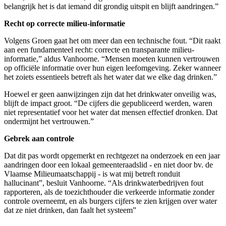
belangrijk het is dat iemand dit grondig uitspit en blijft aandringen.”
Recht op correcte milieu-informatie
Volgens Groen gaat het om meer dan een technische fout. “Dit raakt
aan een fundamenteel recht: correcte en transparante milieu-
informatie,” aldus Vanhoorne. “Mensen moeten kunnen vertrouwen
op officiële informatie over hun eigen leefomgeving. Zeker wanneer
het zoiets essentieels betreft als het water dat we elke dag drinken.”
Hoewel er geen aanwijzingen zijn dat het drinkwater onveilig was,
blijft de impact groot. “De cijfers die gepubliceerd werden, waren
niet representatief voor het water dat mensen effectief dronken. Dat
ondermijnt het vertrouwen.”
Gebrek aan controle
Dat dit pas wordt opgemerkt en rechtgezet na onderzoek en een jaar
aandringen door een lokaal gemeenteraadslid - en niet door bv. de
Vlaamse Milieumaatschappij - is wat mij betreft ronduit
hallucinant”, besluit Vanhoorne. “Als drinkwaterbedrijven fout
rapporteren, als de toezichthouder die verkeerde informatie zonder
controle overneemt, en als burgers cijfers te zien krijgen over water
dat ze niet drinken, dan faalt het systeem”