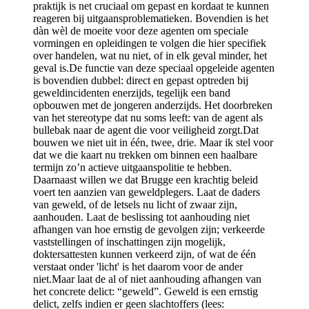
praktijk is net cruciaal om gepast en kordaat te kunnen
reageren bij uitgaansproblematieken. Bovendien is het
dàn wèl de moeite voor deze agenten om speciale
vormingen en opleidingen te volgen die hier specifiek
over handelen, wat nu niet, of in elk geval minder, het
geval is.De functie van deze speciaal opgeleide agenten
is bovendien dubbel: direct en gepast optreden bij
geweldincidenten enerzijds, tegelijk een band
opbouwen met de jongeren anderzijds. Het doorbreken
van het stereotype dat nu soms leeft: van de agent als
bullebak naar de agent die voor veiligheid zorgt.Dat
bouwen we niet uit in één, twee, drie. Maar ik stel voor
dat we die kaart nu trekken om binnen een haalbare
termijn zo’n actieve uitgaanspolitie te hebben.
Daarnaast willen we dat Brugge een krachtig beleid
voert ten aanzien van geweldplegers. Laat de daders
van geweld, of de letsels nu licht of zwaar zijn,
aanhouden. Laat de beslissing tot aanhouding niet
afhangen van hoe ernstig de gevolgen zijn; verkeerde
vaststellingen of inschattingen zijn mogelijk,
doktersattesten kunnen verkeerd zijn, of wat de één
verstaat onder 'licht' is het daarom voor de ander
niet.Maar laat de al of niet aanhouding afhangen van
het concrete delict: “geweld”. Geweld is een ernstig
delict, zelfs indien er geen slachtoffers (lees: