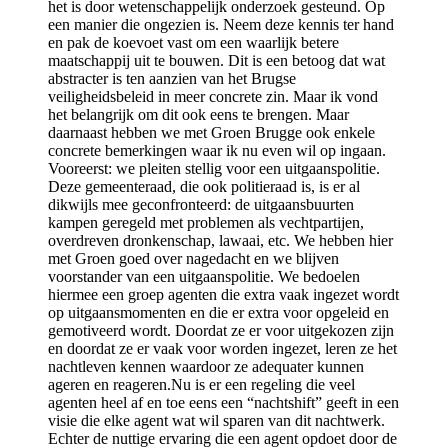
het is door wetenschappelijk onderzoek gesteund. Op
een manier die ongezien is. Neem deze kennis ter hand
en pak de koevoet vast om een waarlijk betere
maatschappij uit te bouwen. Dit is een betoog dat wat
abstracter is ten aanzien van het Brugse
veiligheidsbeleid in meer concrete zin. Maar ik vond
het belangrijk om dit ook eens te brengen. Maar
daarnaast hebben we met Groen Brugge ook enkele
concrete bemerkingen waar ik nu even wil op ingaan.
Vooreerst: we pleiten stellig voor een uitgaanspolitie.
Deze gemeenteraad, die ook politieraad is, is er al
dikwijls mee geconfronteerd: de uitgaansbuurten
kampen geregeld met problemen als vechtpartijen,
overdreven dronkenschap, lawaai, etc. We hebben hier
met Groen goed over nagedacht en we blijven
voorstander van een uitgaanspolitie. We bedoelen
hiermee een groep agenten die extra vaak ingezet wordt
op uitgaansmomenten en die er extra voor opgeleid en
gemotiveerd wordt. Doordat ze er voor uitgekozen zijn
en doordat ze er vaak voor worden ingezet, leren ze het
nachtleven kennen waardoor ze adequater kunnen
ageren en reageren.Nu is er een regeling die veel
agenten heel af en toe eens een “nachtshift” geeft in een
visie die elke agent wat wil sparen van dit nachtwerk.
Echter de nuttige ervaring die een agent opdoet door de