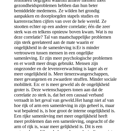
fenomeen begrijpen waarom armere mensen meer
gezondheidsproblemen hebben dan hun beter
bemiddelde medemens. Ze wilden het grondig
aanpakken en doorploegden stapels studies en
karrenvrachten cijfers van over de hele wereld. Ze
stootten echter op een andere correlatie; één die zeer
sterk was en telkens opnieuw boven kwam. Wat is nu
deze correlatie? Tal van maatschappelijke problemen
zijn sterk gerelateerd aan de mate waarin er
ongelijkheid in de samenleving is:Er is minder
vertrouwen tussen mensen in een ongelijke
samenleving. Er zijn meer psychologische problemen
en er wordt meer drugs gebruikt. Mensen zijn
ongezonder en de levensverwachting is lager als er
meer ongelijkheid is. Meer tienerzwangerschappen,
meer gevangenen en zwaardere straffen. Minder sociale
mobiliteit. En: er is meer geweld als de ongelijkheid
groter is. Deze wetenschappers tonen aan dat de
correlatie zo sterk is, dat het een causaal verband
verraadt in het geval van geweld.Het hangt niet af van
hoe rijk of arm een samenleving in zijn geheel is, maar
wat bepalend is, is hoe groot de interne ongelijkheid is.
Een rijke samenleving met meer ongelijkheid heeft
meer problemen dan een samenleving, ongeacht of die
arm of rijk is, waar meer gelijkheid is. Dit is een