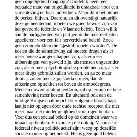
geen ongelijkheid mag zijn? Duidelijk neen: een
bepaalde mate van ongelijkheid is draagbaar voor een
samenleving en haar individuen. Maar dit moet binnen
de perken blijven. Daarom, en dit overstijgt natuurlijk
deze gemeenteraad, moeten we goed bewust zijn van
het gevoerde federale en Vlaamse beleid. Toch wil ik
aan de partijgenoten van partijen in die meerderheden
appelleren: voer een fair herverdelend beleid. Zoek
geen zondebokken die “gestraft moeten worden”. De
kosten die de samenleving zal moeten dragen als er
meer tienerzwangerschappen zijn, als er meer
uitbarstingen van geweld zijn, als mensen ongezonder
zijn, als er meer psychologische problemen zijn, als er
meer drugs gebruikt zullen worden, en ga zo maar
door… zullen meer zijn, stukken meer, dan de
uitkeringen optrekken tot boven de armoedegrens.
Mensen duwen richting leefloon, zal op termijn de hele
samenleving meer kosten. En uiteraard ook aan de
huidige Brugse coalitie richt ik volgende boodschap:
laat je niet opjagen door oude rechtse recepten die niet
meer maar net minder gelijkheid voor ogen hebben.
Voer dus een sociaal beleid op de domeinen waar we
impact op hebben. En voor zij die ook op Vlaamse of
federaal niveau politiek actief zijn: weeg op dezelfde
sociale manier op het beleid. Het is geen ijdel beleid: