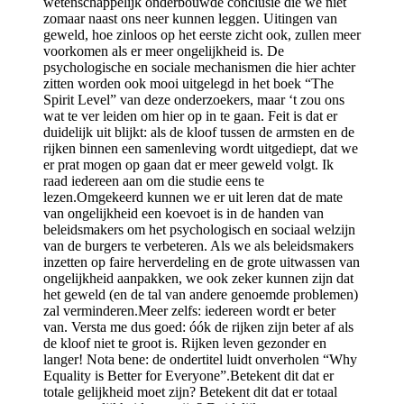
wetenschappelijk onderbouwde conclusie die we niet
zomaar naast ons neer kunnen leggen. Uitingen van
geweld, hoe zinloos op het eerste zicht ook, zullen meer
voorkomen als er meer ongelijkheid is. De
psychologische en sociale mechanismen die hier achter
zitten worden ook mooi uitgelegd in het boek “The
Spirit Level” van deze onderzoekers, maar ‘t zou ons
wat te ver leiden om hier op in te gaan. Feit is dat er
duidelijk uit blijkt: als de kloof tussen de armsten en de
rijken binnen een samenleving wordt uitgediept, dat we
er prat mogen op gaan dat er meer geweld volgt. Ik
raad iedereen aan om die studie eens te
lezen.Omgekeerd kunnen we er uit leren dat de mate
van ongelijkheid een koevoet is in de handen van
beleidsmakers om het psychologisch en sociaal welzijn
van de burgers te verbeteren. Als we als beleidsmakers
inzetten op faire herverdeling en de grote uitwassen van
ongelijkheid aanpakken, we ook zeker kunnen zijn dat
het geweld (en de tal van andere genoemde problemen)
zal verminderen.Meer zelfs: iedereen wordt er beter
van. Versta me dus goed: óók de rijken zijn beter af als
de kloof niet te groot is. Rijken leven gezonder en
langer! Nota bene: de ondertitel luidt onverholen “Why
Equality is Better for Everyone”.Betekent dit dat er
totale gelijkheid moet zijn? Betekent dit dat er totaal