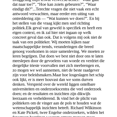
dat naar toe?”, “Hoe kan zoiets gebeuren?”, “Waar
eindigt dit?”...Terechte vragen die niet vaak een echt
antwoord verwachten, maar eerder een uiting van
ontreddering zijn — “Wat kunnen we doen?”. En bij
het stellen van die vraag kijkt men snel richting
politiek.Elk geval van geweld is specifiek en heeft een
eigen context, en ik zal hier niet ingaan op welk
concreet geval dan ook. Dat is volgens mij ook niet de
taak van een politieker. Wij moeten kijken naar
maatschappelijke trends, veranderingen die breed
genoeg voorkomen in onze samenleving. We moeten ze
leren begrijpen. Dat doen we best niet door ons te laten
meeslepen door de gevoelens van woede en verdriet die
dergelijke trieste voorvallen met zich meebrengen en,
zo mogen we wel aannemen, niet de beste raadgever
zijn voor beleidsmakers.Maar hoe losgeslagen het schip
ook lijkt, er is meer houvast dan we soms durven
denken. Verspreid over de wereld liggen ontelbare
universiteiten en onderzoekscentra die veel onderzoek
doen; en de resultaten en inzichten zijn dikwijls
leerzaam en verhelderend. Ik vind het de plicht van
politiekers om de vinger aan de pols te houden wat de
wetenschappelijk inzichten betreft. Richard Wilkinson
en Kate Pickett, twee Engelse onderzoekers, wilden het