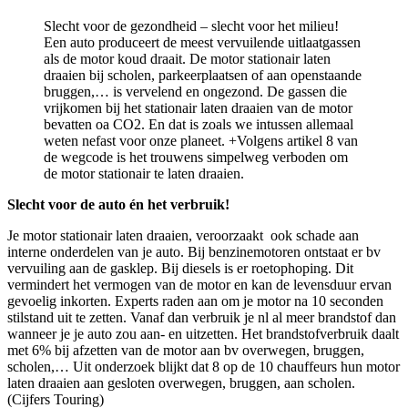
Slecht voor de gezondheid – slecht voor het milieu!
Een auto produceert de meest vervuilende uitlaatgassen
als de motor koud draait. De motor stationair laten
draaien bij scholen, parkeerplaatsen of aan openstaande
bruggen,… is vervelend en ongezond. De gassen die
vrijkomen bij het stationair laten draaien van de motor
bevatten oa CO2. En dat is zoals we intussen allemaal
weten nefast voor onze planeet. +Volgens artikel 8 van
de wegcode is het trouwens simpelweg verboden om
de motor stationair te laten draaien.
Slecht voor de auto én het verbruik!
Je motor stationair laten draaien, veroorzaakt ook schade aan
interne onderdelen van je auto. Bij benzinemotoren ontstaat er bv
vervuiling aan de gasklep. Bij diesels is er roetophoping. Dit
vermindert het vermogen van de motor en kan de levensduur ervan
gevoelig inkorten. Experts raden aan om je motor na 10 seconden
stilstand uit te zetten. Vanaf dan verbruik je nl al meer brandstof dan
wanneer je je auto zou aan- en uitzetten. Het brandstofverbruik daalt
met 6% bij afzetten van de motor aan bv overwegen, bruggen,
scholen,… Uit onderzoek blijkt dat 8 op de 10 chauffeurs hun motor
laten draaien aan gesloten overwegen, bruggen, aan scholen.
(Cijfers Touring)