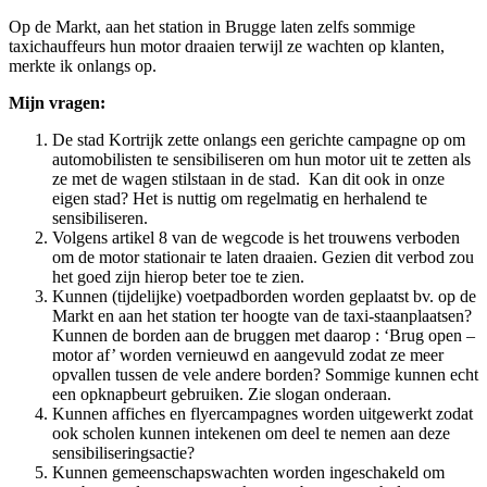
Op de Markt, aan het station in Brugge laten zelfs sommige
taxichauffeurs hun motor draaien terwijl ze wachten op klanten,
merkte ik onlangs op.
Mijn vragen:
De stad Kortrijk zette onlangs een gerichte campagne op om
automobilisten te sensibiliseren om hun motor uit te zetten als
ze met de wagen stilstaan in de stad. Kan dit ook in onze
eigen stad? Het is nuttig om regelmatig en herhalend te
sensibiliseren.
Volgens artikel 8 van de wegcode is het trouwens verboden
om de motor stationair te laten draaien. Gezien dit verbod zou
het goed zijn hierop beter toe te zien.
Kunnen (tijdelijke) voetpadborden worden geplaatst bv. op de
Markt en aan het station ter hoogte van de taxi-staanplaatsen?
Kunnen de borden aan de bruggen met daarop : ‘Brug open –
motor af’ worden vernieuwd en aangevuld zodat ze meer
opvallen tussen de vele andere borden? Sommige kunnen echt
een opknapbeurt gebruiken. Zie slogan onderaan.
Kunnen affiches en flyercampagnes worden uitgewerkt zodat
ook scholen kunnen intekenen om deel te nemen aan deze
sensibiliseringsactie?
Kunnen gemeenschapswachten worden ingeschakeld om