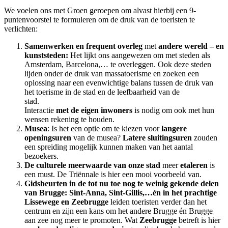
We voelen ons met Groen geroepen om alvast hierbij een 9-
puntenvoorstel te formuleren om de druk van de toeristen te
verlichten:
Samenwerken en frequent overleg
met
andere wereld – en
kunststeden:
Het lijkt ons aangewezen om met steden als
Amsterdam, Barcelona,… te overleggen. Ook deze steden
lijden onder de druk van massatoerisme en zoeken een
oplossing naar een evenwichtige balans tussen de druk van
het toerisme in de stad en de leefbaarheid van de
stad.
Interactie
met de eigen inwoners
is nodig om ook met hun
wensen rekening te houden.
Musea
: Is het een optie om te kiezen voor
langere
openingsuren
van de musea?
Latere sluitingsuren
zouden
een spreiding mogelijk kunnen maken van het aantal
bezoekers.
De
culturele meerwaarde
van onze stad
meer
etaleren
is
een must. De Triënnale is hier een mooi voorbeeld van.
Gidsbeurten in de tot nu toe nog te weinig gekende delen
van Brugge: Sint-Anna, Sint-Gillis,…én in het prachtige
Lissewege en Zeebrugge
leiden toeristen verder dan het
centrum en zijn een kans om het andere Brugge én Brugge
aan zee nog meer te promoten. Wat
Zeebrugge
betreft is hier