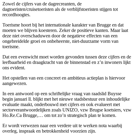
Zowel de cijfers van de dagrecreanten, de
dagtoeristen/cruisetoeristen als de verblijfstoeristen stijgen tot
recordhoogtes.
Toerisme hoort bij het internationale karakter van Brugge en dat
moeten we blijven koesteren. Zeker de positieve kanten. Maar laat
deze niet overschaduwen door de negatieve effecten van een
ongebreidelde groei en onbeheerste, niet-duurzame vorm van
toerisme.
Dat een evenwicht moet worden gevonden tussen deze cijfers en de
leefbaarheid en draagkracht van de binnenstad en z’n inwoners lijkt
ons evident.
Het opstellen van een concreet en ambitieus actieplan is hiervoor
aangewezen.
In een antwoord op een schriftelijke vraag van raadslid Buysse
begin januari ll. blijkt met het nieuwe stadsbestuur een inhoudelijke
evaluatie maakt, onderbouwd met cijfers en ook evalueert met
sectorverantwoordelijken zoals UNIZO, vzw Brugse koetsiers, vzw
Ho.Re.Ca Brugge,… om tot zo’n strategisch plan te komen.
Er wordt verwezen naar een verdere uit te werken nota waarbij
overleg, inspraak en betrokkenheid voorzien zijn.