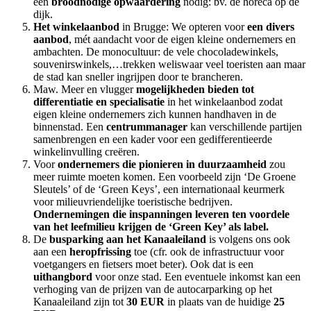
een
broodnodige opwaardering
nodig: bv. de horeca op de
dijk.
Het winkelaanbod
in Brugge: We opteren voor
een divers
aanbod
, mét aandacht voor de eigen kleine ondernemers en
ambachten. De monocultuur: de vele chocoladewinkels,
souvenirswinkels,…trekken weliswaar veel toeristen aan maar
de stad kan sneller ingrijpen door te brancheren.
Maw. Meer en vlugger
mogelijkheden bieden tot
differentiatie en specialisatie
in het winkelaanbod zodat
eigen kleine ondernemers zich kunnen handhaven in de
binnenstad. Een
centrummanager
kan verschillende partijen
samenbrengen en een kader voor een gedifferentieerde
winkelinvulling creëren.
Voor
ondernemers die pionieren in duurzaamheid
zou
meer ruimte moeten komen. Een voorbeeld zijn ‘De Groene
Sleutels’ of de ‘Green Keys’, een internationaal keurmerk
voor milieuvriendelijke toeristische bedrijven.
Ondernemingen die inspanningen leveren ten voordele
van het leefmilieu krijgen de ‘Green Key’ als label
.
De
busparking aan het Kanaaleiland
is volgens ons ook
aan een
heropfrissing
toe (cfr. ook de infrastructuur voor
voetgangers en fietsers moet beter). Ook dat is een
uithangbord
voor onze stad. Een eventuele inkomst kan een
verhoging van de prijzen van de autocarparking op het
Kanaaleiland zijn tot
30 EUR
in plaats van de huidige
25