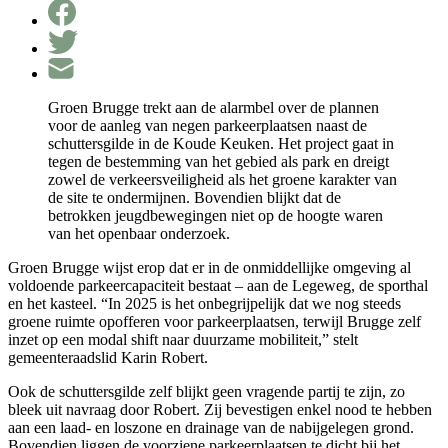
Groen Brugge trekt aan de alarmbel over de plannen
voor de aanleg van negen parkeerplaatsen naast de
schuttersgilde in de Koude Keuken. Het project gaat in
tegen de bestemming van het gebied als park en dreigt
zowel de verkeersveiligheid als het groene karakter van
de site te ondermijnen. Bovendien blijkt dat de
betrokken jeugdbewegingen niet op de hoogte waren
van het openbaar onderzoek.
Groen Brugge wijst erop dat er in de onmiddellijke omgeving al
voldoende parkeercapaciteit bestaat – aan de Legeweg, de sporthal
en het kasteel. “In 2025 is het onbegrijpelijk dat we nog steeds
groene ruimte opofferen voor parkeerplaatsen, terwijl Brugge zelf
inzet op een modal shift naar duurzame mobiliteit,” stelt
gemeenteraadslid Karin Robert.
Ook de schuttersgilde zelf blijkt geen vragende partij te zijn, zo
bleek uit navraag door Robert. Zij bevestigen enkel nood te hebben
aan een laad- en loszone en drainage van de nabijgelegen grond.
Bovendien liggen de voorziene parkeerplaatsen te dicht bij het