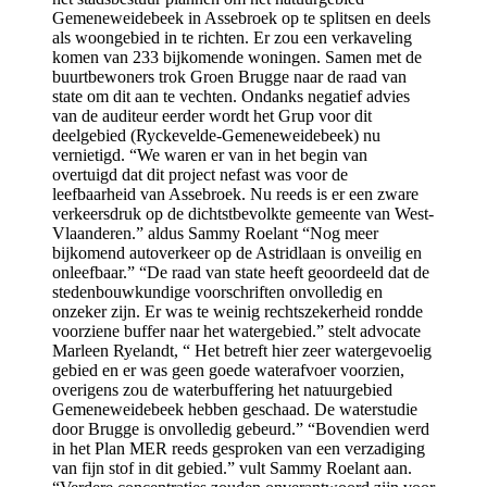
Gemeneweidebeek in Assebroek op te splitsen en deels
als woongebied in te richten. Er zou een verkaveling
komen van 233 bijkomende woningen. Samen met de
buurtbewoners trok Groen Brugge naar de raad van
state om dit aan te vechten. Ondanks negatief advies
van de auditeur eerder wordt het Grup voor dit
deelgebied (Ryckevelde-Gemeneweidebeek) nu
vernietigd. “We waren er van in het begin van
overtuigd dat dit project nefast was voor de
leefbaarheid van Assebroek. Nu reeds is er een zware
verkeersdruk op de dichtstbevolkte gemeente van West-
Vlaanderen.” aldus Sammy Roelant “Nog meer
bijkomend autoverkeer op de Astridlaan is onveilig en
onleefbaar.” “De raad van state heeft geoordeeld dat de
stedenbouwkundige voorschriften onvolledig en
onzeker zijn. Er was te weinig rechtszekerheid rondde
voorziene buffer naar het watergebied.” stelt advocate
Marleen Ryelandt, “ Het betreft hier zeer watergevoelig
gebied en er was geen goede waterafvoer voorzien,
overigens zou de waterbuffering het natuurgebied
Gemeneweidebeek hebben geschaad. De waterstudie
door Brugge is onvolledig gebeurd.” “Bovendien werd
in het Plan MER reeds gesproken van een verzadiging
van fijn stof in dit gebied.” vult Sammy Roelant aan.