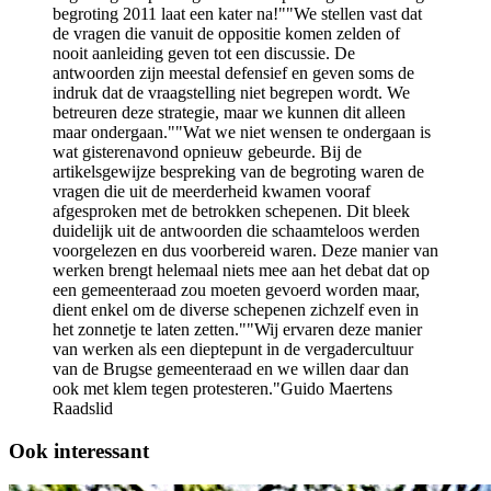
begroting 2011 laat een kater na!""We stellen vast dat
de vragen die vanuit de oppositie komen zelden of
nooit aanleiding geven tot een discussie. De
antwoorden zijn meestal defensief en geven soms de
indruk dat de vraagstelling niet begrepen wordt. We
betreuren deze strategie, maar we kunnen dit alleen
maar ondergaan.""Wat we niet wensen te ondergaan is
wat gisterenavond opnieuw gebeurde. Bij de
artikelsgewijze bespreking van de begroting waren de
vragen die uit de meerderheid kwamen vooraf
afgesproken met de betrokken schepenen. Dit bleek
duidelijk uit de antwoorden die schaamteloos werden
voorgelezen en dus voorbereid waren. Deze manier van
werken brengt helemaal niets mee aan het debat dat op
een gemeenteraad zou moeten gevoerd worden maar,
dient enkel om de diverse schepenen zichzelf even in
het zonnetje te laten zetten.""Wij ervaren deze manier
van werken als een dieptepunt in de vergadercultuur
van de Brugse gemeenteraad en we willen daar dan
ook met klem tegen protesteren."Guido Maertens
Raadslid
Ook interessant