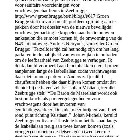
voor sanitaire voorzieningen voor
vrachtwagenchauffeurs in Zeebrugge.
http://www.groenbrugge.be/nl/blogs/i/617 Groen
Brugge stelt nu voor om dit probleem grondig aan te
pakken door het dossier van de nieuwe beveiligde
vrachtwagenparking te koppelen aan het te bouwen
tankstation die er moet komen bij de omvorming van de
N49 tot autoweg. Andries Neirynck, voorzitter Groen
Brugge: “Terzelfder tijd zal het nodig zijn om het lang
parkeren in de nabijheid van woonwijken te ontraden
om de leefbaarheid van Zeebrugge te verhogen. Ik
denk dan bijvoorbeeld aan bloembakken en/of bomen
aanplanten langs de Isabellalaan zodat vrachtwagens
daar niet kunnen parkeren. Anders zal je altijd
chauffeurs hebben die daar blijven komen omdat dat
dichter bij de haven zelf is.” Johan Mistiaen, kernlid
Zeebrugge stelt: “De Baron de Maerelaan wordt ook
best ontkracht als parkeergelegenheden voor
vrachtwagens door het invoeren van
éénrichtingsverkeer. Dus niet meer inrijden vanaf het
rond punt richting Kustlaan.” Johan Michels, kernlid
Zeebrugge vult aan: “Tenslotte kan het fietspad langs
de Isabellalaan terug aan twee kanten komen (zoals
vroeger) en moeten de fietsers geen twee keer die