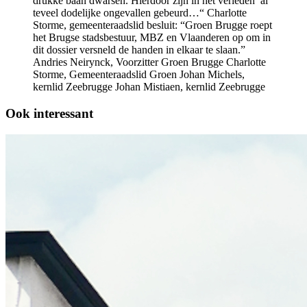
drukke baan dwarsen. Hierdoor zijn in het verleden al
teveel dodelijke ongevallen gebeurd…“ Charlotte
Storme, gemeenteraadslid besluit: “Groen Brugge roept
het Brugse stadsbestuur, MBZ en Vlaanderen op om in
dit dossier versneld de handen in elkaar te slaan.”
Andries Neirynck, Voorzitter Groen Brugge Charlotte
Storme, Gemeenteraadslid Groen Johan Michels,
kernlid Zeebrugge Johan Mistiaen, kernlid Zeebrugge
Ook interessant