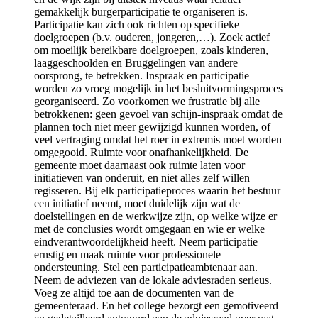
gemakkelijk burgerparticipatie te organiseren is.
Participatie kan zich ook richten op specifieke
doelgroepen (b.v. ouderen, jongeren,…). Zoek actief
om moeilijk bereikbare doelgroepen, zoals kinderen,
laaggeschoolden en Bruggelingen van andere
oorsprong, te betrekken. Inspraak en participatie
worden zo vroeg mogelijk in het besluitvormingsproces
georganiseerd. Zo voorkomen we frustratie bij alle
betrokkenen: geen gevoel van schijn-inspraak omdat de
plannen toch niet meer gewijzigd kunnen worden, of
veel vertraging omdat het roer in extremis moet worden
omgegooid. Ruimte voor onafhankelijkheid. De
gemeente moet daarnaast ook ruimte laten voor
initiatieven van onderuit, en niet alles zelf willen
regisseren. Bij elk participatieproces waarin het bestuur
een initiatief neemt, moet duidelijk zijn wat de
doelstellingen en de werkwijze zijn, op welke wijze er
met de conclusies wordt omgegaan en wie er welke
eindverantwoordelijkheid heeft. Neem participatie
ernstig en maak ruimte voor professionele
ondersteuning. Stel een participatieambtenaar aan.
Neem de adviezen van de lokale adviesraden serieus.
Voeg ze altijd toe aan de documenten van de
gemeenteraad. En het college bezorgt een gemotiveerd