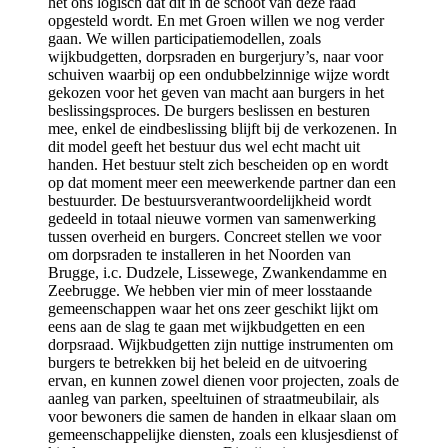
het ons logisch dat dit in de schoot van deze raad
opgesteld wordt. En met Groen willen we nog verder
gaan. We willen participatiemodellen, zoals
wijkbudgetten, dorpsraden en burgerjury’s, naar voor
schuiven waarbij op een ondubbelzinnige wijze wordt
gekozen voor het geven van macht aan burgers in het
beslissingsproces. De burgers beslissen en besturen
mee, enkel de eindbeslissing blijft bij de verkozenen. In
dit model geeft het bestuur dus wel echt macht uit
handen. Het bestuur stelt zich bescheiden op en wordt
op dat moment meer een meewerkende partner dan een
bestuurder. De bestuursverantwoordelijkheid wordt
gedeeld in totaal nieuwe vormen van samenwerking
tussen overheid en burgers. Concreet stellen we voor
om dorpsraden te installeren in het Noorden van
Brugge, i.c. Dudzele, Lissewege, Zwankendamme en
Zeebrugge. We hebben vier min of meer losstaande
gemeenschappen waar het ons zeer geschikt lijkt om
eens aan de slag te gaan met wijkbudgetten en een
dorpsraad. Wijkbudgetten zijn nuttige instrumenten om
burgers te betrekken bij het beleid en de uitvoering
ervan, en kunnen zowel dienen voor projecten, zoals de
aanleg van parken, speeltuinen of straatmeubilair, als
voor bewoners die samen de handen in elkaar slaan om
gemeenschappelijke diensten, zoals een klusjesdienst of