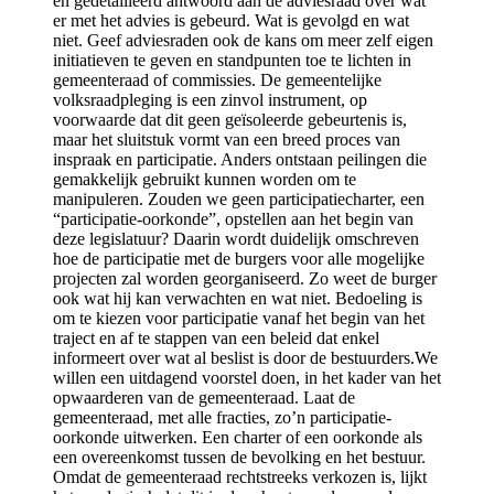
en gedetailleerd antwoord aan de adviesraad over wat
er met het advies is gebeurd. Wat is gevolgd en wat
niet. Geef adviesraden ook de kans om meer zelf eigen
initiatieven te geven en standpunten toe te lichten in
gemeenteraad of commissies. De gemeentelijke
volksraadpleging is een zinvol instrument, op
voorwaarde dat dit geen geïsoleerde gebeurtenis is,
maar het sluitstuk vormt van een breed proces van
inspraak en participatie. Anders ontstaan peilingen die
gemakkelijk gebruikt kunnen worden om te
manipuleren. Zouden we geen participatiecharter, een
“participatie-oorkonde”, opstellen aan het begin van
deze legislatuur? Daarin wordt duidelijk omschreven
hoe de participatie met de burgers voor alle mogelijke
projecten zal worden georganiseerd. Zo weet de burger
ook wat hij kan verwachten en wat niet. Bedoeling is
om te kiezen voor participatie vanaf het begin van het
traject en af te stappen van een beleid dat enkel
informeert over wat al beslist is door de bestuurders.We
willen een uitdagend voorstel doen, in het kader van het
opwaarderen van de gemeenteraad. Laat de
gemeenteraad, met alle fracties, zo’n participatie-
oorkonde uitwerken. Een charter of een oorkonde als
een overeenkomst tussen de bevolking en het bestuur.
Omdat de gemeenteraad rechtstreeks verkozen is, lijkt