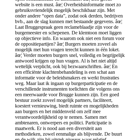
website is een must. âœ¦ Overheidsinformatie moet zo
gebruiksvriendelijk mogelijk beschikbaar zijn. Met
onder andere “open data”, zodat ook derden, bedrijven
bvb., aan de slag kunnen met bestaande gegevens. âœ¦
Laat Bruggespraak geen reclameblaadje zijn voor de
burgemeester en schepenen. De klemtoon moet liggen
op objectieve info. En waarom ook niet een forum voor
de oppositiepartijen? âœ¦ Burgers moeten zoveel als
mogelijk met hun vragen terecht kunnen in één loket.
âœ¦ Verder moeten burgers snel, volledig en begrijpelijk
antwoord krijgen op hun vragen. Al is het niet altijd
wettelijk verplicht, ook bij bezwaarschriften. âœ¦ En
een efficiënte klachtenbehandeling is een schat aan
informatie voor de beleidsmakers en werkt frustraties
weg. Maar laat ik ingaan op burgerparticipatie en de
verschillende instrumenten toelichten die volgens ons
een meerwaarde voor Brugge kunnen zijn. Een goed
bestuur zoekt zoveel mogelijk partners, faciliteert,
koestert vernieuwing, biedt ruimte en mogelijkheden
aan burgers en het middenveld om zelf mee
verantwoordelijkheid op te nemen. Samen met
ambtenaren, ontwerpers en politici. Participatie is
maatwerk. Er is nood aan een diversiteit aan
methodieken, zowel eenmalige als blijvende. De buurt
en de wijk zijn bij uitstek niveaus waar relatief