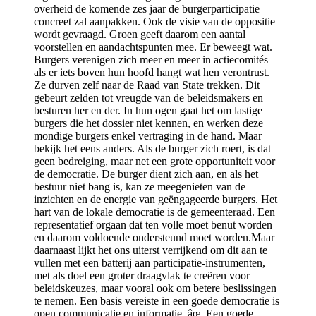
overheid de komende zes jaar de burgerparticipatie
concreet zal aanpakken. Ook de visie van de oppositie
wordt gevraagd. Groen geeft daarom een aantal
voorstellen en aandachtspunten mee. Er beweegt wat.
Burgers verenigen zich meer en meer in actiecomités
als er iets boven hun hoofd hangt wat hen verontrust.
Ze durven zelf naar de Raad van State trekken. Dit
gebeurt zelden tot vreugde van de beleidsmakers en
besturen her en der. In hun ogen gaat het om lastige
burgers die het dossier niet kennen, en werken deze
mondige burgers enkel vertraging in de hand. Maar
bekijk het eens anders. Als de burger zich roert, is dat
geen bedreiging, maar net een grote opportuniteit voor
de democratie. De burger dient zich aan, en als het
bestuur niet bang is, kan ze meegenieten van de
inzichten en de energie van geëngageerde burgers. Het
hart van de lokale democratie is de gemeenteraad. Een
representatief orgaan dat ten volle moet benut worden
en daarom voldoende ondersteund moet worden.Maar
daarnaast lijkt het ons uiterst verrijkend om dit aan te
vullen met een batterij aan participatie-instrumenten,
met als doel een groter draagvlak te creëren voor
beleidskeuzes, maar vooral ook om betere beslissingen
te nemen. Een basis vereiste in een goede democratie is
open communicatie en informatie. âœ¦ Een goede