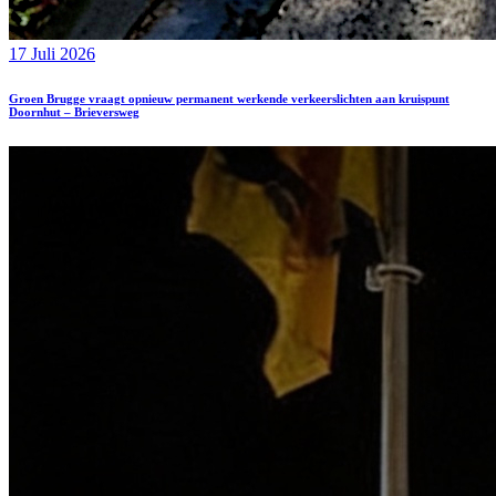
17 Juli 2026
Groen Brugge vraagt opnieuw permanent werkende verkeerslichten aan kruispunt
Doornhut – Brieversweg