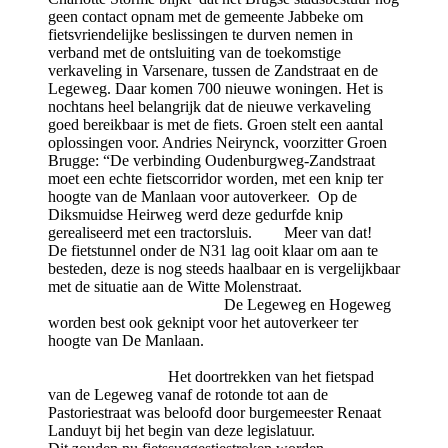
geen contact opnam met de gemeente Jabbeke om
fietsvriendelijke beslissingen te durven nemen in
verband met de ontsluiting van de toekomstige
verkaveling in Varsenare, tussen de Zandstraat en de
Legeweg. Daar komen 700 nieuwe woningen. Het is
nochtans heel belangrijk dat de nieuwe verkaveling
goed bereikbaar is met de fiets. Groen stelt een aantal
oplossingen voor. Andries Neirynck, voorzitter Groen
Brugge: “De verbinding Oudenburgweg-Zandstraat
moet een echte fietscorridor worden, met een knip ter
hoogte van de Manlaan voor autoverkeer. Op de
Diksmuidse Heirweg werd deze gedurfde knip
gerealiseerd met een tractorsluis. Meer van dat!
De fietstunnel onder de N31 lag ooit klaar om aan te
besteden, deze is nog steeds haalbaar en is vergelijkbaar
met de situatie aan de Witte Molenstraat.
De Legeweg en Hogeweg
worden best ook geknipt voor het autoverkeer ter
hoogte van De Manlaan.
Het doortrekken van het fietspad
van de Legeweg vanaf de rotonde tot aan de
Pastoriestraat was beloofd door burgemeester Renaat
Landuyt bij het begin van deze legislatuur.