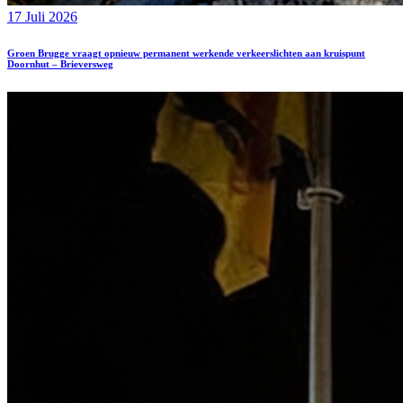
17 Juli 2026
Groen Brugge vraagt opnieuw permanent werkende verkeerslichten aan kruispunt
Doornhut – Brieversweg