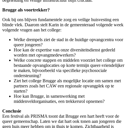
begeleiding en veilige infrastructuur blijft cruciaal.
Brugge als voortrekker?
Ook bij ons blijven fundamentele zorg en veilige huisvesting een
blinde vlek. Daarom stelt Karin in de gemeenteraad volgende week
volgende vragen aan het college:
Welke drempels ziet de stad in de huidige opvangcentra voor
queer jongeren?
Hoe kan de expertise van onze diversiteitsdienst gedeeld
worden met opvangmedewerkers?
Welke concrete stappen en middelen voorziet het college om
bestaande opvanglocaties op korte termijn queer-vriendelijker
te maken, bijvoorbeeld via specifieke psychosociale
ondersteuning?
Ziet het college Brugge als mogelijke locatie om samen met
partners zoals het CAW een regionale opvangplek op te
starten?
Hoe kan Brugge, in samenwerking met
middenveldorganisaties, een trekkersrol opnemen?
Conclusie
Een festival als PRISMA toont dat Brugge een hart heeft voor de
queer gemeenschap. Laten we dat hart ook tonen aan jongeren die
geen huis meer hebben om in thuis te komen. Zichtbaarheid is