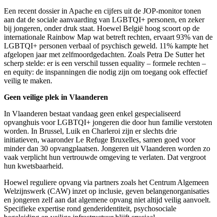
Een recent dossier in Apache en cijfers uit de JOP-monitor tonen
aan dat de sociale aanvaarding van LGBTQI+ personen, en zeker
bij jongeren, onder druk staat. Hoewel België hoog scoort op de
internationale Rainbow Map wat betreft rechten, ervaart 93% van de
LGBTQI+ personen verbaal of psychisch geweld. 11% kampte het
afgelopen jaar met zelfmoordgedachten. Zoals Petra De Sutter het
scherp stelde: er is een verschil tussen equality – formele rechten –
en equity: de inspanningen die nodig zijn om toegang ook effectief
veilig te maken.
Geen veilige plek in Vlaanderen
In Vlaanderen bestaat vandaag geen enkel gespecialiseerd
opvanghuis voor LGBTQI+ jongeren die door hun familie verstoten
worden. In Brussel, Luik en Charleroi zijn er slechts drie
initiatieven, waaronder Le Refuge Bruxelles, samen goed voor
minder dan 30 opvangplaatsen. Jongeren uit Vlaanderen worden zo
vaak verplicht hun vertrouwde omgeving te verlaten. Dat vergroot
hun kwetsbaarheid.
Hoewel reguliere opvang via partners zoals het Centrum Algemeen
Welzijnswerk (CAW) inzet op inclusie, geven belangenorganisaties
en jongeren zelf aan dat algemene opvang niet altijd veilig aanvoelt.
Specifieke expertise rond genderidentiteit, psychosociale