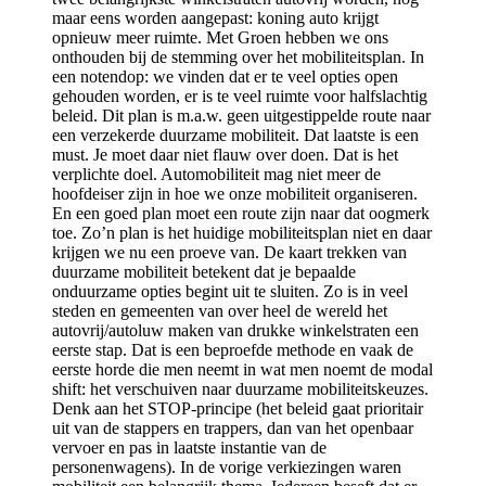
maar eens worden aangepast: koning auto krijgt
opnieuw meer ruimte. Met Groen hebben we ons
onthouden bij de stemming over het mobiliteitsplan. In
een notendop: we vinden dat er te veel opties open
gehouden worden, er is te veel ruimte voor halfslachtig
beleid. Dit plan is m.a.w. geen uitgestippelde route naar
een verzekerde duurzame mobiliteit. Dat laatste is een
must. Je moet daar niet flauw over doen. Dat is het
verplichte doel. Automobiliteit mag niet meer de
hoofdeiser zijn in hoe we onze mobiliteit organiseren.
En een goed plan moet een route zijn naar dat oogmerk
toe. Zo’n plan is het huidige mobiliteitsplan niet en daar
krijgen we nu een proeve van. De kaart trekken van
duurzame mobiliteit betekent dat je bepaalde
onduurzame opties begint uit te sluiten. Zo is in veel
steden en gemeenten van over heel de wereld het
autovrij/autoluw maken van drukke winkelstraten een
eerste stap. Dat is een beproefde methode en vaak de
eerste horde die men neemt in wat men noemt de modal
shift: het verschuiven naar duurzame mobiliteitskeuzes.
Denk aan het STOP-principe (het beleid gaat prioritair
uit van de stappers en trappers, dan van het openbaar
vervoer en pas in laatste instantie van de
personenwagens). In de vorige verkiezingen waren