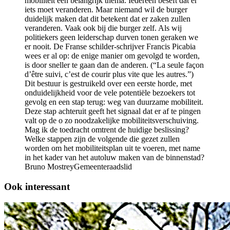
mobiliteit een belangrijk thema. Iedereen beseft dat er
iets moet veranderen. Maar niemand wil de burger
duidelijk maken dat dit betekent dat er zaken zullen
veranderen. Vaak ook bij die burger zelf. Als wij
politiekers geen leiderschap durven tonen geraken we
er nooit. De Franse schilder-schrijver Francis Picabia
wees er al op: de enige manier om gevolgd te worden,
is door sneller te gaan dan de anderen. (“La seule façon
d’être suivi, c’est de courir plus vite que les autres.”)
Dit bestuur is gestruikeld over een eerste horde, met
onduidelijkheid voor de vele potentiële bezoekers tot
gevolg en een stap terug: weg van duurzame mobiliteit.
Deze stap achteruit geeft het signaal dat er af te pingen
valt op de o zo noodzakelijke mobiliteitsverschuiving.
Mag ik de toedracht omtrent de huidige beslissing?
Welke stappen zijn de volgende die gezet zullen
worden om het mobiliteitsplan uit te voeren, met name
in het kader van het autoluw maken van de binnenstad?
Bruno MostreyGemeenteraadslid
Ook interessant