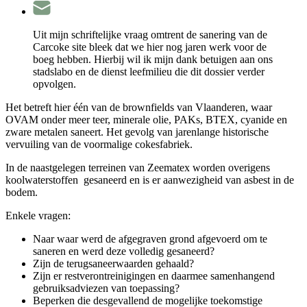
Uit mijn schriftelijke vraag omtrent de sanering van de
Carcoke site bleek dat we hier nog jaren werk voor de
boeg hebben. Hierbij wil ik mijn dank betuigen aan ons
stadslabo en de dienst leefmilieu die dit dossier verder
opvolgen.
Het betreft hier één van de brownfields van Vlaanderen, waar
OVAM onder meer teer, minerale olie, PAKs, BTEX, cyanide en
zware metalen saneert. Het gevolg van jarenlange historische
vervuiling van de voormalige cokesfabriek.
In de naastgelegen terreinen van Zeematex worden overigens
koolwaterstoffen gesaneerd en is er aanwezigheid van asbest in de
bodem.
Enkele vragen:
Naar waar werd de afgegraven grond afgevoerd om te
saneren en werd deze volledig gesaneerd?
Zijn de terugsaneerwaarden gehaald?
Zijn er restverontreinigingen en daarmee samenhangend
gebruiksadviezen van toepassing?
Beperken die desgevallend de mogelijke toekomstige