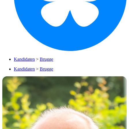
Kandidaten
>
Brugge
Kandidaten
>
Brugge