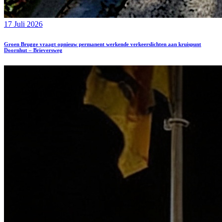
17 Juli 2026
Groen Brugge vraagt opnieuw permanent werkende verkeerslichten aan kruispunt
Doornhut – Brieversweg