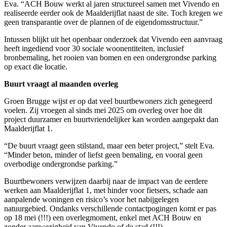
Eva. “ACH Bouw werkt al jaren structureel samen met Vivendo en
realiseerde eerder ook de Maalderijflat naast de site. Toch kregen we
geen transparantie over de plannen of de eigendomsstructuur.”
Intussen blijkt uit het openbaar onderzoek dat Vivendo een aanvraag
heeft ingediend voor 30 sociale woonentiteiten, inclusief
bronbemaling, het rooien van bomen en een ondergrondse parking
op exact die locatie.
Buurt vraagt al maanden overleg
Groen Brugge wijst er op dat veel buurtbewoners zich genegeerd
voelen. Zij vroegen al sinds mei 2025 om overleg over hoe dit
project duurzamer en buurtvriendelijker kan worden aangepakt dan
Maalderijflat 1.
“De buurt vraagt geen stilstand, maar een beter project,” stelt Eva.
“Minder beton, minder of liefst geen bemaling, en vooral geen
overbodige ondergrondse parking.”
Buurtbewoners verwijzen daarbij naar de impact van de eerdere
werken aan Maalderijflat 1, met hinder voor fietsers, schade aan
aanpalende woningen en risico’s voor het nabijgelegen
natuurgebied. Ondanks verschillende contactpogingen komt er pas
op 18 mei (!!!) een overlegmoment, enkel met ACH Bouw en
zonder aanwezigheid van Vivendo of de stad (!!!).