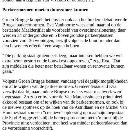
Parkeernormen moeten duurzamer kunnen
Groen Brugge koppelt het dossier ook aan het bredere debat over de
Brugse parkeernormen. Eva Vanhoorne wees eind maart al op de
bestaande Maalderijflat als voorbeeld van overdimensionering: daar
werden 34 ondergrondse en 5 bovengrondse parkeerplaatsen
voorzien voor 26 woningen, terwijl volgens de buurt minder dan
tien bewoners effectief een wagen hebben.
“Die parking staat grotendeels leeg, maar intussen hebben we wel
extra beton gestort en de bouwkost opgedreven,” zegt Eva. “Dat
zijn middelen die beter naar betaalbaar wonen en renovatie kunnen
gaan.”
Volgens Groen Brugge bestaan vandaag wel degelijk mogelijkheden
om af te wijken van de parkeernormen. Gemeenteraadslid Eva
verwijst daarbij naar andere Brugse dossiers waar maatwerk werd
toegestaan. Zo zou er bv. voor de Van Marcke-site een principieel
akkoord bestaan om af te wijken van de parkeernormen, en ook bij
de nieuwe apotheek op de hoek van de Astridlaan en de Michel Van
Hammestraat zou een “creatieve” oplossing op maat zijn toegestaan
die Stad Brugge zelfs bij de beroepsprocedure met z’n jurist bij de
Provincie ging verdedigen, met heel wat minder parkeerplaatsen dan
de verordening voorschrijft.