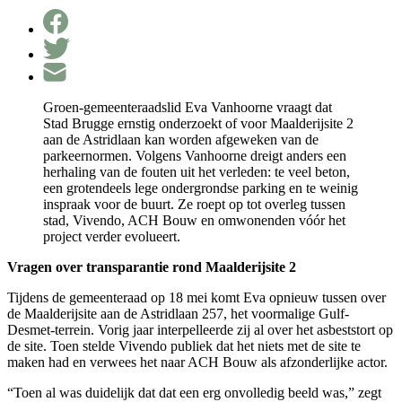
Groen-gemeenteraadslid Eva Vanhoorne vraagt dat
Stad Brugge ernstig onderzoekt of voor Maalderijsite 2
aan de Astridlaan kan worden afgeweken van de
parkeernormen. Volgens Vanhoorne dreigt anders een
herhaling van de fouten uit het verleden: te veel beton,
een grotendeels lege ondergrondse parking en te weinig
inspraak voor de buurt. Ze roept op tot overleg tussen
stad, Vivendo, ACH Bouw en omwonenden vóór het
project verder evolueert.
Vragen over transparantie rond Maalderijsite 2
Tijdens de gemeenteraad op 18 mei komt Eva opnieuw tussen over
de Maalderijsite aan de Astridlaan 257, het voormalige Gulf-
Desmet-terrein. Vorig jaar interpelleerde zij al over het asbeststort op
de site. Toen stelde Vivendo publiek dat het niets met de site te
maken had en verwees het naar ACH Bouw als afzonderlijke actor.
“Toen al was duidelijk dat dat een erg onvolledig beeld was,” zegt