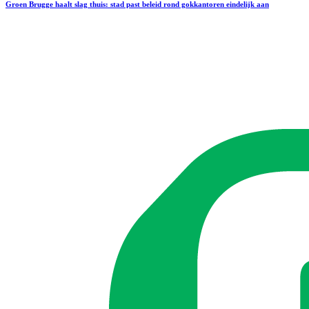
Groen Brugge haalt slag thuis: stad past beleid rond gokkantoren eindelijk aan