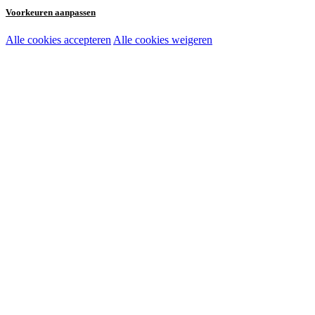
Voorkeuren aanpassen
Alle cookies accepteren
Alle cookies weigeren
Noodzakelijke cookies:
Functionele en analytische cookies:
Marketingcookies: