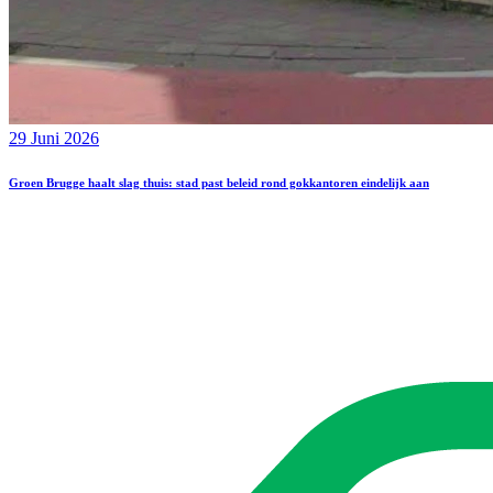
29 Juni 2026
Groen Brugge haalt slag thuis: stad past beleid rond gokkantoren eindelijk aan