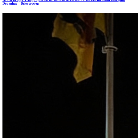
Doornhut – Brieversweg