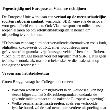
Tegenstrijdig met Europese en Vlaamse richtlijnen
De Europese Unie werkt aan een
verbod op de meest schadelijke
soorten rubbergranulaat
, waaronder SBR, vanwege de risico’s
voor gezondheid en milieu. Ook Vlaamse sport- en milieudiensten
roepen al jaren op om
retentiemaatregelen
te nemen om
uitspoeling te voorkomen.
“Er bestaan vandaag al minder vervuilende alternatieven zoals kurk,
olijfpitten, kokosvezels of TPE, en er wordt steeds meer
geïnvesteerd in granulaatvrije kunstgrasvelden,” benadrukt Robert.
“Toch blijft Brugge kiezen voor het bijvullen met SBR. Dat is geen
technische noodzaak, maar een beleidskeuze die haaks staat op
ecologische tendensen.”
Vragen aan het stadsbestuur
Groen Brugge vraagt het College onder meer:
Waarom wordt het kunstgrasveld in de Koude Keuken nog
steeds bijgevuld met SBR-rubbergranulaat, ondanks de
gekende milieu-impact en de nakende Europese wetgeving?
Welke
permanente maatregelen
, zoals een verhoogde
fysieke boord, zal de stad nemen om verdere uitspoeling naar