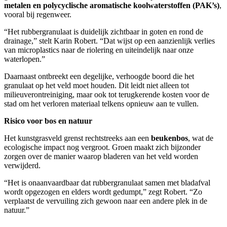
metalen en polycyclische aromatische koolwaterstoffen (PAK’s)
,
vooral bij regenweer.
“Het rubbergranulaat is duidelijk zichtbaar in goten en rond de
drainage,” stelt Karin Robert. “Dat wijst op een aanzienlijk verlies
van microplastics naar de riolering en uiteindelijk naar onze
waterlopen.”
Daarnaast ontbreekt een degelijke, verhoogde boord die het
granulaat op het veld moet houden. Dit leidt niet alleen tot
milieuverontreiniging, maar ook tot terugkerende kosten voor de
stad om het verloren materiaal telkens opnieuw aan te vullen.
Risico voor bos en natuur
Het kunstgrasveld grenst rechtstreeks aan een
beukenbos
, wat de
ecologische impact nog vergroot. Groen maakt zich bijzonder
zorgen over de manier waarop bladeren van het veld worden
verwijderd.
“Het is onaanvaardbaar dat rubbergranulaat samen met bladafval
wordt opgezogen en elders wordt gedumpt,” zegt Robert. “Zo
verplaatst de vervuiling zich gewoon naar een andere plek in de
natuur.”