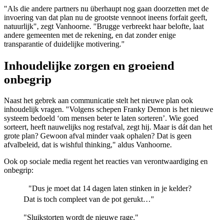
"Als die andere partners nu überhaupt nog gaan doorzetten met de
invoering van dat plan nu de grootste vennoot ineens forfait geeft,
natuurlijk", zegt Vanhoorne. "Brugge verbreekt haar belofte, laat
andere gemeenten met de rekening, en dat zonder enige
transparantie of duidelijke motivering."
Inhoudelijke zorgen en groeiend
onbegrip
Naast het gebrek aan communicatie stelt het nieuwe plan ook
inhoudelijk vragen. "Volgens schepen Franky Demon is het nieuwe
systeem bedoeld ‘om mensen beter te laten sorteren’. Wie goed
sorteert, heeft nauwelijks nog restafval, zegt hij. Maar is dát dan het
grote plan? Gewoon afval minder vaak ophalen? Dat is geen
afvalbeleid, dat is wishful thinking," aldus Vanhoorne.
Ook op sociale media regent het reacties van verontwaardiging en
onbegrip:
"Dus je moet dat 14 dagen laten stinken in je kelder?
Dat is toch compleet van de pot gerukt…"
"Sluikstorten wordt de nieuwe rage."