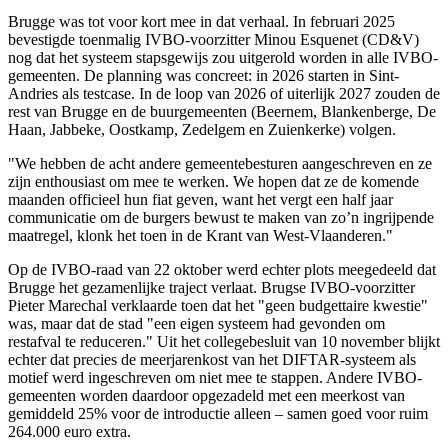
Brugge was tot voor kort mee in dat verhaal. In februari 2025
bevestigde toenmalig IVBO-voorzitter Minou Esquenet (CD&V)
nog dat het systeem stapsgewijs zou uitgerold worden in alle IVBO-
gemeenten. De planning was concreet: in 2026 starten in Sint-
Andries als testcase. In de loop van 2026 of uiterlijk 2027 zouden de
rest van Brugge en de buurgemeenten (Beernem, Blankenberge, De
Haan, Jabbeke, Oostkamp, Zedelgem en Zuienkerke) volgen.
"We hebben de acht andere gemeentebesturen aangeschreven en ze
zijn enthousiast om mee te werken. We hopen dat ze de komende
maanden officieel hun fiat geven, want het vergt een half jaar
communicatie om de burgers bewust te maken van zo’n ingrijpende
maatregel, klonk het toen in de Krant van West-Vlaanderen."
Op de IVBO-raad van 22 oktober werd echter plots meegedeeld dat
Brugge het gezamenlijke traject verlaat. Brugse IVBO-voorzitter
Pieter Marechal verklaarde toen dat het "geen budgettaire kwestie"
was, maar dat de stad "een eigen systeem had gevonden om
restafval te reduceren." Uit het collegebesluit van 10 november blijkt
echter dat precies de meerjarenkost van het DIFTAR-systeem als
motief werd ingeschreven om niet mee te stappen. Andere IVBO-
gemeenten worden daardoor opgezadeld met een meerkost van
gemiddeld 25% voor de introductie alleen – samen goed voor ruim
264.000 euro extra.