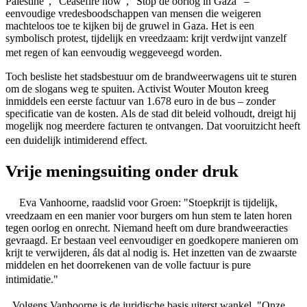
Palestine", "Ceasefire now", "Stop de oorlog in Gaza" –
eenvoudige vredesboodschappen van mensen die weigeren
machteloos toe te kijken bij de gruwel in Gaza. Het is een
symbolisch protest, tijdelijk en vreedzaam: krijt verdwijnt vanzelf
met regen of kan eenvoudig weggeveegd worden.
Toch besliste het stadsbestuur om de brandweerwagens uit te sturen
om de slogans weg te spuiten. Activist Wouter Mouton kreeg
inmiddels een eerste factuur van 1.678 euro in de bus – zonder
specificatie van de kosten. Als de stad dit beleid volhoudt, dreigt hij
mogelijk nog meerdere facturen te ontvangen. Dat vooruitzicht heeft
een duidelijk intimiderend effect.
Vrije meningsuiting onder druk
Eva Vanhoorne, raadslid voor Groen: "Stoepkrijt is tijdelijk,
vreedzaam en een manier voor burgers om hun stem te laten horen
tegen oorlog en onrecht. Niemand heeft om dure brandweeracties
gevraagd. Er bestaan veel eenvoudiger en goedkopere manieren om
krijt te verwijderen, áls dat al nodig is. Het inzetten van de zwaarste
middelen en het doorrekenen van de volle factuur is pure
intimidatie."
Volgens Vanhoorne is de juridische basis uiterst wankel. "Onze