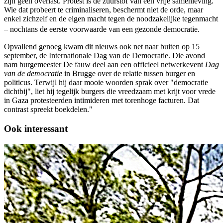
zijn geen overlast. Protest is de zuurstof van een vrije samenleving.
Wie dat probeert te criminaliseren, beschermt niet de orde, maar
enkel zichzelf en de eigen macht tegen de noodzakelijke tegenmacht
– nochtans de eerste voorwaarde van een gezonde democratie.
Opvallend genoeg kwam dit nieuws ook net naar buiten op 15
september, de Internationale Dag van de Democratie. Die avond
nam burgemeester De fauw deel aan een officieel netwerkevent
Dag
van de democratie
in Brugge over de relatie tussen burger en
politicus. Terwijl hij daar mooie woorden sprak over "democratie
dichtbij", liet hij tegelijk burgers die vreedzaam met krijt voor vrede
in Gaza protesteerden intimideren met torenhoge facturen. Dat
contrast spreekt boekdelen."
Ook interessant