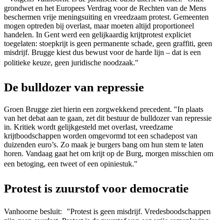
grondwet en het Europees Verdrag voor de Rechten van de Mens
beschermen vrije meningsuiting en vreedzaam protest. Gemeenten
mogen optreden bij overlast, maar moeten altijd proportioneel
handelen. In Gent werd een gelijkaardig krijtprotest expliciet
toegelaten: stoepkrijt is geen permanente schade, geen graffiti, geen
misdrijf. Brugge kiest dus bewust voor de harde lijn – dat is een
politieke keuze, geen juridische noodzaak."
De bulldozer van repressie
Groen Brugge ziet hierin een zorgwekkend precedent. "In plaats
van het debat aan te gaan, zet dit bestuur de bulldozer van repressie
in. Kritiek wordt gelijkgesteld met overlast, vreedzame
krijtboodschappen worden omgevormd tot een schadepost van
duizenden euro’s. Zo maak je burgers bang om hun stem te laten
horen. Vandaag gaat het om krijt op de Burg, morgen misschien om
een betoging, een tweet of een opiniestuk."
Protest is zuurstof voor democratie
Vanhoorne besluit: "Protest is geen misdrijf. Vredesboodschappen