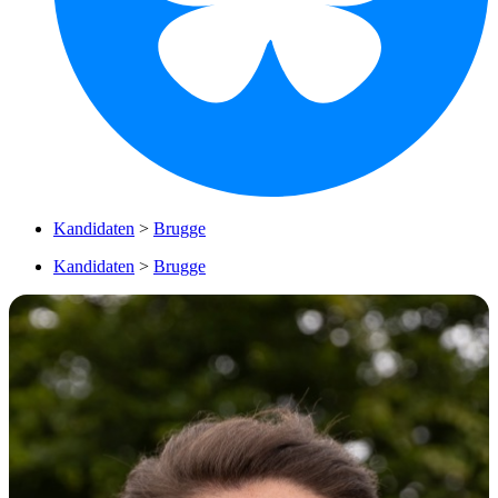
Kandidaten
>
Brugge
Kandidaten
>
Brugge