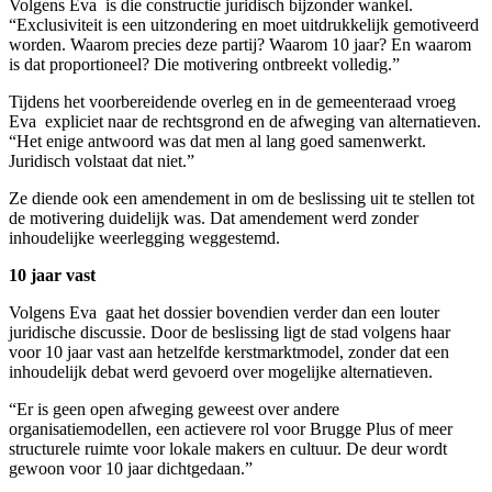
Volgens Eva is die constructie juridisch bijzonder wankel.
“Exclusiviteit is een uitzondering en moet uitdrukkelijk gemotiveerd
worden. Waarom precies deze partij? Waarom 10 jaar? En waarom
is dat proportioneel? Die motivering ontbreekt volledig.”
Tijdens het voorbereidende overleg en in de gemeenteraad vroeg
Eva expliciet naar de rechtsgrond en de afweging van alternatieven.
“Het enige antwoord was dat men al lang goed samenwerkt.
Juridisch volstaat dat niet.”
Ze diende ook een amendement in om de beslissing uit te stellen tot
de motivering duidelijk was. Dat amendement werd zonder
inhoudelijke weerlegging weggestemd.
10 jaar vast
Volgens Eva gaat het dossier bovendien verder dan een louter
juridische discussie. Door de beslissing ligt de stad volgens haar
voor 10 jaar vast aan hetzelfde kerstmarktmodel, zonder dat een
inhoudelijk debat werd gevoerd over mogelijke alternatieven.
“Er is geen open afweging geweest over andere
organisatiemodellen, een actievere rol voor Brugge Plus of meer
structurele ruimte voor lokale makers en cultuur. De deur wordt
gewoon voor 10 jaar dichtgedaan.”