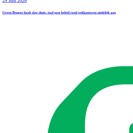
29 Juni 2026
Groen Brugge haalt slag thuis: stad past beleid rond gokkantoren eindelijk aan