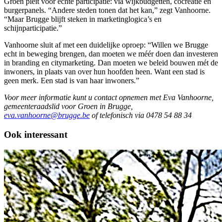
Groen pleit voor echte participatie: via wijkbudgetten, cocreatie en
burgerpanels. “Andere steden tonen dat het kan,” zegt Vanhoorne.
“Maar Brugge blijft steken in marketinglogica’s en
schijnparticipatie.”
Vanhoorne sluit af met een duidelijke oproep: “Willen we Brugge
echt in beweging brengen, dan moeten we méér doen dan investeren
in branding en citymarketing. Dan moeten we beleid bouwen mét de
inwoners, in plaats van over hun hoofden heen. Want een stad is
geen merk. Een stad is van haar inwoners.”
Voor meer informatie kunt u contact opnemen met Eva Vanhoorne,
gemeenteraadslid voor Groen in Brugge,
eva.vanhoorne@brugge.be
of telefonisch via 0478 54 88 34
Ook interessant