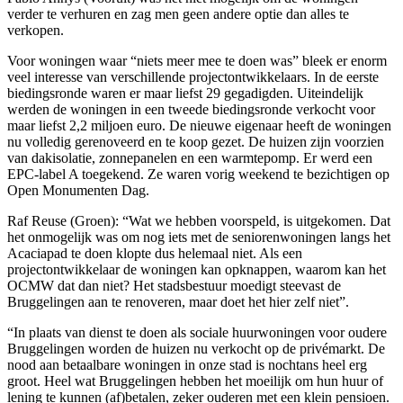
verder te verhuren en zag men geen andere optie dan alles te
verkopen.
Voor woningen waar “niets meer mee te doen was” bleek er enorm
veel interesse van verschillende projectontwikkelaars. In de eerste
biedingsronde waren er maar liefst 29 gegadigden. Uiteindelijk
werden de woningen in een tweede biedingsronde verkocht voor
maar liefst 2,2 miljoen euro. De nieuwe eigenaar heeft de woningen
nu volledig gerenoveerd en te koop gezet. De huizen zijn voorzien
van dakisolatie, zonnepanelen en een warmtepomp. Er werd een
EPC-label A toegekend. Ze waren vorig weekend te bezichtigen op
Open Monumenten Dag.
Raf Reuse (Groen): “Wat we hebben voorspeld, is uitgekomen. Dat
het onmogelijk was om nog iets met de seniorenwoningen langs het
Acaciapad te doen klopte dus helemaal niet. Als een
projectontwikkelaar de woningen kan opknappen, waarom kan het
OCMW dat dan niet? Het stadsbestuur moedigt steevast de
Bruggelingen aan te renoveren, maar doet het hier zelf niet”.
“In plaats van dienst te doen als sociale huurwoningen voor oudere
Bruggelingen worden de huizen nu verkocht op de privémarkt. De
nood aan betaalbare woningen in onze stad is nochtans heel erg
groot. Heel wat Bruggelingen hebben het moeilijk om hun huur of
lening te kunnen (af)betalen, zeker ouderen met een klein pensioen.